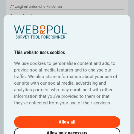
„
*
“ zeigt erforderliche Felder an
Organisation
*
Name
*
This website uses cookies
Vorname
We use cookies to personalise content and ads, to
provide social media features and to analyse our
traffic. We also share information about your use of
Nachname
our site with our social media, advertising and
analytics partners who may combine it with other
information that you’ve provided to them or that
they’ve collected from your use of their services
Telefonnummer
*
Allow all
Allow only necessary