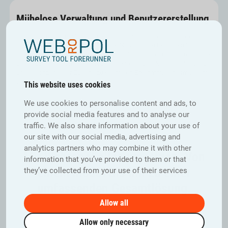
Mühelose Verwaltung und Benutzererstellung
Mit Webropol ist die Verwaltung der Teilnehmenden, die Verteilung
von Umfragen und die gemeinsame Nutzung von Berichten intuitiv.
Das Design stellt sicher, dass Hierarchie-Manager nur auf relevante
Daten zugreifen können, wodurch die Vertraulichkeit gewahrt bleibt
und gleichzeitig der Zugang zu wichtigen Erkenntnissen ermöglicht
wird.
This website uses cookies
We use cookies to personalise content and ads, to
provide social media features and to analyse our
traffic. We also share information about your use of
our site with our social media, advertising and
WEBROPOL MODULEN
analytics partners who may combine it with other
Mit Webropol alles umsetzen. Von
information that you’ve provided to them or that
einem Modul bis hin zu einer
they’ve collected from your use of their services
umfassenden Gesamtlösung.
Allow all
Allow only necessary