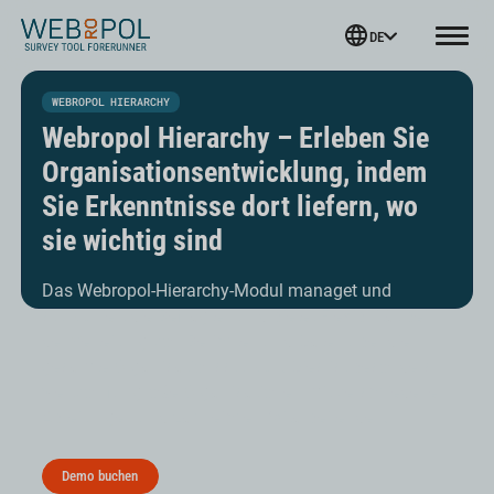
Webropol
DE
Menu
Skip
to
WEBROPOL HIERARCHY
content
Webropol Hierarchy – Erleben Sie
Organisations­entwicklung, indem
Sie Erkenntnisse dort liefern, wo
sie wichtig sind
Das Webropol-Hierarchy-Modul managet und
strukturiert die Befragten und bietet Flexibilität bei
der Verteilung von Berichten und Daten über die
gesamte Organisationsstruktur. Dies ist besonders
wertvoll für große Organisationen mit verschiedenen
Abteilungen und zahlreichen Mitarbeitenden.
Demo buchen