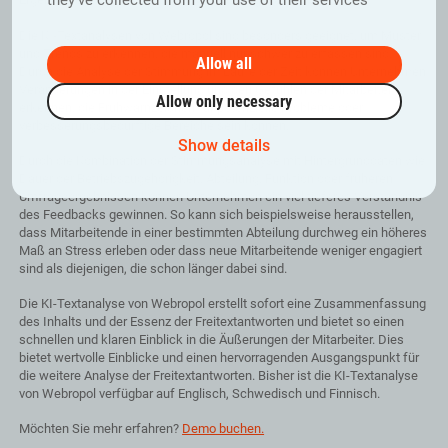
they’ve collected from your use of their services
Die KI-Textanalysen von Webropol sind besonders geeignet, um Muster
und Trends zu erkennen, die manuell nur schwer zu erfassen sind.
Allow all
Durch die Analyse der Stimmung im Laufe der Zeit können Unternehmen
Veränderungen in der Einstellung und den Gefühlen der Mitarbeiter
Allow only necessary
erkennen, die Frühwarnzeichen für potenzielle Probleme oder
verbesserungsbedürftige Bereiche sein können.
Show details
Durch die Kombination der Stimmungsanalyse mit Hintergrunddaten wie
Dauer der Betriebszugehörigkeit, Abteilung, Funktion oder früheren
Umfrageergebnissen können Unternehmen ein viel tieferes Verständnis
des Feedbacks gewinnen. So kann sich beispielsweise herausstellen,
dass Mitarbeitende in einer bestimmten Abteilung durchweg ein höheres
Maß an Stress erleben oder dass neue Mitarbeitende weniger engagiert
sind als diejenigen, die schon länger dabei sind.
Die KI-Textanalyse von Webropol erstellt sofort eine Zusammenfassung
des Inhalts und der Essenz der Freitextantworten und bietet so einen
schnellen und klaren Einblick in die Äußerungen der Mitarbeiter. Dies
bietet wertvolle Einblicke und einen hervorragenden Ausgangspunkt für
die weitere Analyse der Freitextantworten. Bisher ist die KI-Textanalyse
von Webropol verfügbar auf Englisch, Schwedisch und Finnisch.
Möchten Sie mehr erfahren?
Demo buchen.