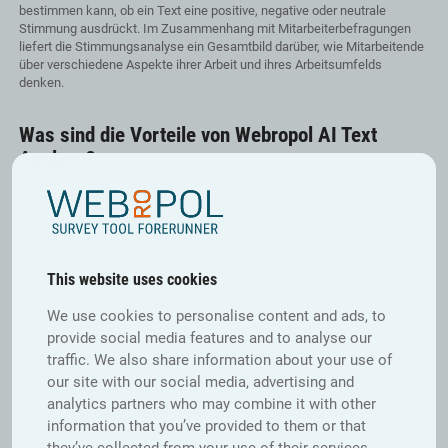
bestimmen kann, ob ein Text eine positive, negative oder neutrale
Stimmung ausdrückt. Im Zusammenhang mit Mitarbeiterbefragungen
liefert die Stimmungsanalyse ein Gesamtbild darüber, wie Mitarbeitende
über verschiedene Aspekte ihrer Arbeit und ihres Arbeitsumfelds
denken.
Was sind die Vorteile von Webropol AI Text
Analyse?
Einer der offensichtlichsten Vorteile der KI-basierten Stimmungsanalyse
von Webropol ist die Fähigkeit, große Mengen von Textdaten schnell und
effizient zu verarbeiten. Wo früher ein erheblicher Zeit- und
Ressourcenaufwand für die manuelle Analyse erforderlich war, können
KI-Systeme jetzt Tausende von Umfrageantworten in wenigen Minuten
This website uses cookies
analysieren. So können Unternehmen schnell auf Feedback reagieren
und auf der Grundlage der gewonnenen Erkenntnisse Maßnahmen
We use cookies to personalise content and ads, to
ergreifen.
provide social media features and to analyse our
Die manuelle Analyse von Textdaten kann subjektiv sein und variiert je
traffic. We also share information about your use of
nach der Person, die die Analyse durchführt. Die KI-basierte
our site with our social media, advertising and
Stimmungsanalyse von Webropol eliminiert diese Subjektivität durch die
analytics partners who may combine it with other
Verwendung von Algorithmen, die dieselben Kriterien konsistent auf alle
information that you’ve provided to them or that
Freitextantworten anwenden. Dadurch wird sichergestellt, dass die
Ergebnisse objektiv und im Zeitverlauf vergleichbar sind.