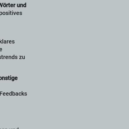
örter und
positives
 klares
e
strends zu
onstige
s Feedbacks