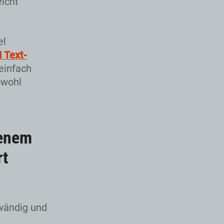
eicht
el
I Text-
 einfach
owohl
fenem
rt
wändig und