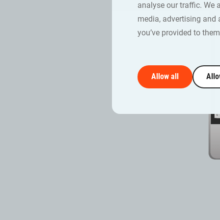
analyse our traffic. We 
media, advertising and 
you’ve provided to them 
Allow all
Allo