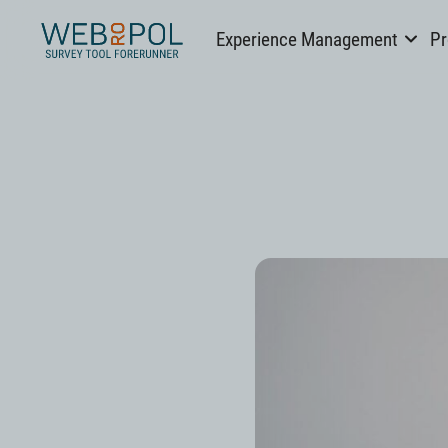
Webropol
Experience Management
Pr
Skip
to
content