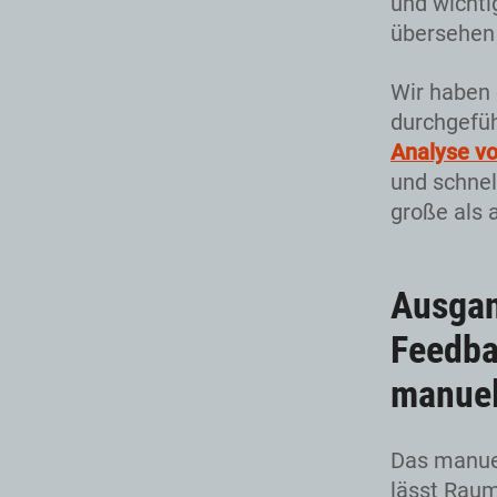
und wichti
übersehen
Wir haben 
durchgefü
Analyse v
und schnel
große als 
Ausgan
Feedba
manuel
Das manue
lässt Raum