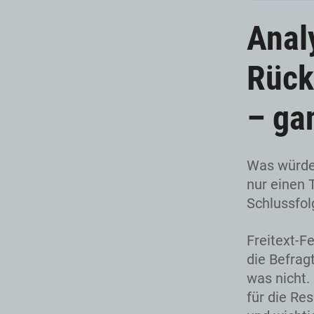
Anal
Rück
– ga
Was würde
nur einen
Schlussfol
Freitext-F
die Befrag
was nicht.
für die Re