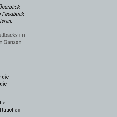
 Überblick
s Feedback
ieren.
edbacks im
en Ganzen
 die
die
che
ftauchen