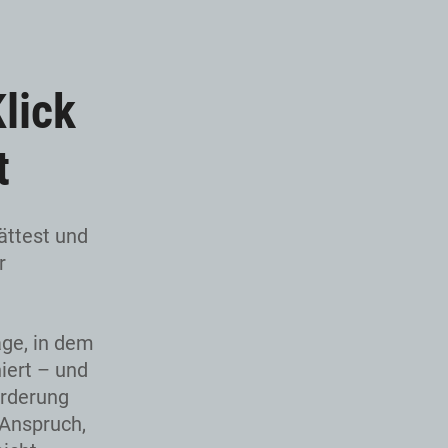
lick
t
ättest und
r
age, in dem
iert – und
orderung
 Anspruch,