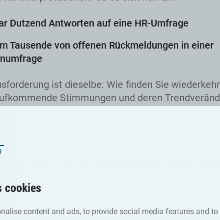
aar Dutzend Antworten auf eine HR-Umfrage
um Tausende von offenen Rückmeldungen in einer
numfrage
sforderung ist dieselbe: Wie finden Sie wiederkeh
ufkommende Stimmungen und deren Trendveränd
orgene Entwicklungspotenziale so schnell und zuv
ch?
sung: Die AI Text-Analyse überni
 für Sie
s cookies
nalise content and ads, to provide social media features and to