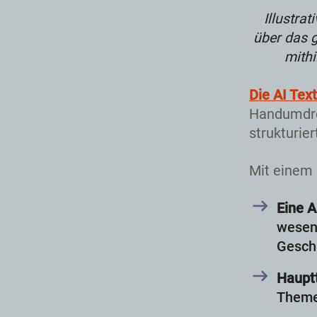
Illustrat
über das 
mithi
Die AI Tex
Handumdre
strukturier
Mit einem 
Eine 
wesent
Geschä
Haupt
Theme