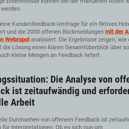
ge Erkenntnisse können bei der manuellen Arbeit l
 werden.
eine Kundenfeedback-Umfrage für ein fiktives Hot
hrt und die 2000 offenen Rückmeldungen
mit der A
on Webropol
analysiert. Die Ergebnisse zeigen, wie
l die Lösung einen klaren Gesamtüberblick über s
auch kleine Mengen an Feedback liefert.
gssituation: Die Analyse von of
ck ist zeitaufwändig und erforde
le Arbeit
lle Durchsehen von offenem Feedback ist zeitauf
 für Interpretationen. Ob es sich nun um