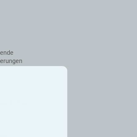
rende
erungen
erlässig
mmt die