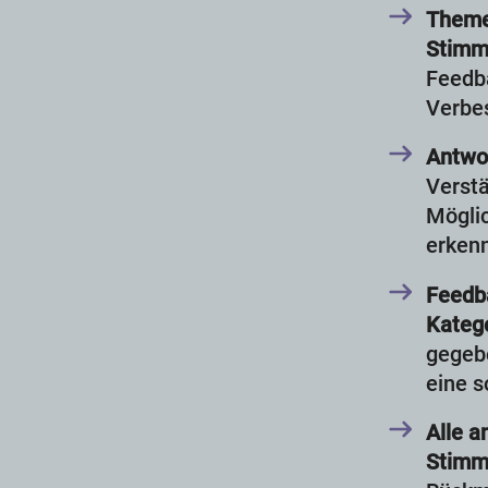
Theme
Stimm
Feedb
Verbes
Antwo
Verst
Möglic
erkenn
Feedba
Katego
gegebe
eine s
Alle a
Stimm