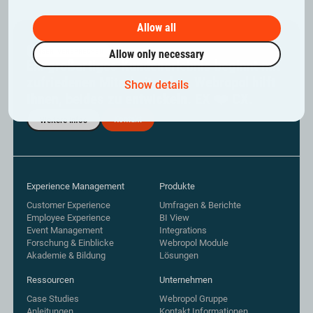
Allow all
UNSER VERSPRECHEN
Allow only necessary
Ein großartiges Kundenerlebnis beginnt mit
zufriedenen Mitarbeitenden. Webropol hilft
Show details
Ihnen, beides zu entwickeln. EX ❤️ CX.
Kontakt
Weitere Infos
Experience Management
Produkte
Customer Experience
Umfragen & Berichte
Employee Experience
BI View
Event Management
Integrations
Forschung & Einblicke
Webropol Module
Akademie & Bildung
Lösungen
Ressourcen
Unternehmen
Case Studies
Webropol Gruppe
Anleitungen
Kontakt Informationen