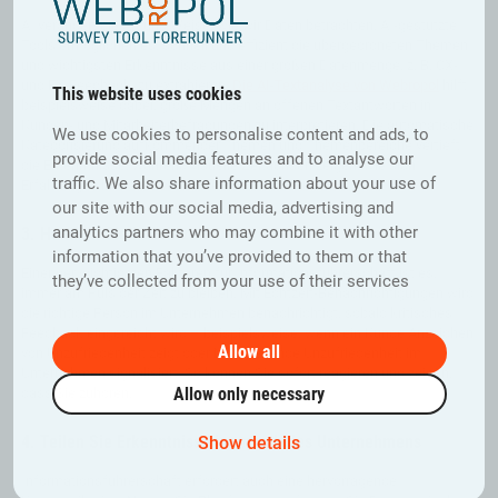
AI verändert die Art und Weise, wie wir Daten betrachten. AI-gestützte
Tools ermöglichen es, schnell und effizient die übergeordneten Themen
und wichtigsten Erkenntnisse aus einer großen Datenmenge, z. B. CX-
und EX-Feedback, zu extrahieren.
Die AI-Textanalyse von Webropol
hilft
This website uses cookies
beispielsweise dabei, große Mengen an offenen Textantworten in
Kunden- und Mitarbeiterbefragungen zu interpretieren. Die automatische
We use cookies to personalise content and ads, to
Kategorisierung aufkommender Themen und Themenbereiche vertieft
provide social media features and to analyse our
die Erkenntnisse, während visuelle Zeitachsen zeigen, wie sich
traffic. We also share information about your use of
Erfahrungen im Laufe der Zeit entwickeln.
our site with our social media, advertising and
analytics partners who may combine it with other
3. Handeln Sie in Echtzeit
information that you’ve provided to them or that
Einer der wichtigsten Faktoren für Informationsführerschaft ist es,
they’ve collected from your use of their services
immer am Puls der Zeit zu bleiben. Mit Echtzeit-Benachrichtigungen wird
die richtige Person im Unternehmen benachrichtigt, sobald kritisches
Feedback eingereicht wird – beispielsweise, wenn ein Kunde Anzeichen
Allow all
von Unzufriedenheit zeigt oder Mitarbeitende Unzufriedenheit im
Unternehmen signalisiert. So können Sie sofort reagieren und zeigen,
Allow only necessary
dass Sie zuhören.
4. Teilen Sie Erkenntnisse innerhalb des Unternehmens
Show details
Informationsführerschaft erfordert auch eine hervorragende