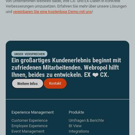
von Unternehmen weltweit dabei, ihre CX- und EX-Daten in konkrete
Verbesserungen umzusetzen. Erfahren Sie mehr über unsere Lösungen
und
vereinbaren Sie eine kostenlose Demo mit uns
!
UNSER VERSPRECHEN
Ein großartiges Kundenerlebnis beginnt mit
zufriedenen Mitarbeitenden. Webropol hilft
Ihnen, beides zu entwickeln. EX ❤️ CX.
Kontakt
Weitere Infos
Experience Management
Produkte
Customer Experience
Umfragen & Berichte
Employee Experience
BI View
Event Management
Integrations