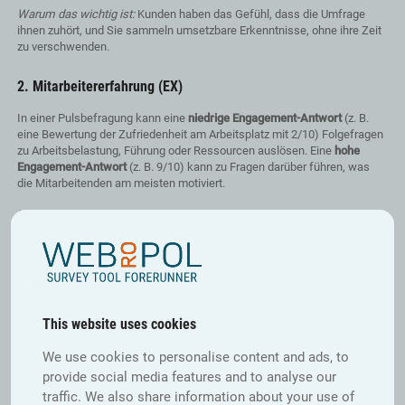
Warum das wichtig ist:
Kunden haben das Gefühl, dass die Umfrage
ihnen zuhört, und Sie sammeln umsetzbare Erkenntnisse, ohne ihre Zeit
zu verschwenden.
2. Mitarbeitererfahrung (EX)
In einer Pulsbefragung kann eine
niedrige Engagement-Antwort
(z. B.
eine Bewertung der Zufriedenheit am Arbeitsplatz mit 2/10) Folgefragen
zu Arbeitsbelastung, Führung oder Ressourcen auslösen. Eine
hohe
Engagement-Antwort
(z. B. 9/10) kann zu Fragen darüber führen, was
die Mitarbeitenden am meisten motiviert.
Warum das wichtig ist:
Die Mitarbeiter sehen, dass ihre Beiträge die
Diskussion beeinflussen, was Vertrauen schafft und zu Ehrlichkeit
ermutigt.
3. Marktforschung
Bei der Untersuchung verschiedener Themen oder Präferenzen kann die
This website uses cookies
Verzweigungslogik Fragen auf der Grundlage früherer Antworten
individuell anpassen. Wenn jemand beispielsweise
We use cookies to personalise content and ads, to
„Technologieprodukte” auswählt, können Sie mit Fragen zu Gerätetypen
provide social media features and to analyse our
oder Funktionen, die er am meisten schätzt, nachhaken.
traffic. We also share information about your use of