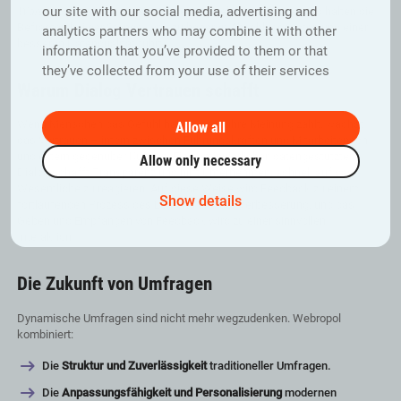
our site with our social media, advertising and
Warum das wichtig ist:
Sie vermeiden irrelevante Fragen und halten die
Befragten bei der Stange, was zu höheren Abschlussquoten und einer
analytics partners who may combine it with other
besseren Datenqualität führt.
information that you’ve provided to them or that
they’ve collected from your use of their services
Warum Dialog Vertrauen schafft
Wenn Menschen das Gefühl haben, dass ihre Meinung zählt, wächst
Allow all
das Vertrauen – intern zwischen Führungskräften und Mitarbeitenden
und extern gegenüber Kunden. Ein kontinuierlicher, datengestützter
Allow only necessary
Dialog schafft Transparenz und hilft Unternehmen, schnell auf das
Wesentliche zu reagieren. Auf diese Weise wird Feedback zu einem
Show details
fortlaufenden Prozess des Lernens und der Verbesserung, und das
Geben und Empfangen von Feedback wird zu einer sinnvollen
Interaktion.
Die Zukunft von Umfragen
Dynamische Umfragen sind nicht mehr wegzudenken. Webropol
kombiniert:
Die
Struktur und Zuverlässigkeit
traditioneller Umfragen.
Die
Anpassungsfähigkeit und Personalisierung
modernen