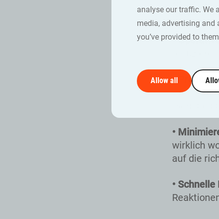
werden, int
analyse our traffic. We 
Unternehm
media, advertising and 
you’ve provided to them 
• Operative
reduzieren
• Produkte
Allow all
Allo
Produktent
Dienstleis
• Minimier
wirklich w
auf die ri
• Schnelle
Reaktionen