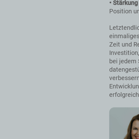
• Stärkung
Position u
Letztendli
einmaliges
Zeit und R
Investitio
bei jedem 
datengestü
verbessern
Entwicklun
erfolgreic