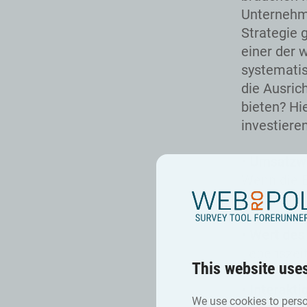
Unternehme
Strategie 
einer der 
systematis
die Ausric
bieten? Hi
investieren
• Umsatzw
Wenn die E
kauft mehr
• Wert des
Lebenszeit
This website use
• Interakti
We use cookies to perso