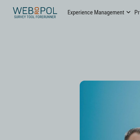
Webropol
Experience Management
Pr
Skip
to
content