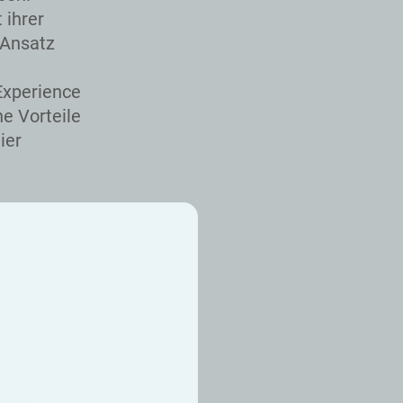
 ihrer
 Ansatz
Experience
e Vorteile
ier
ger Kunde.
fiehlt und
Ihr
auf.
chätzt zu