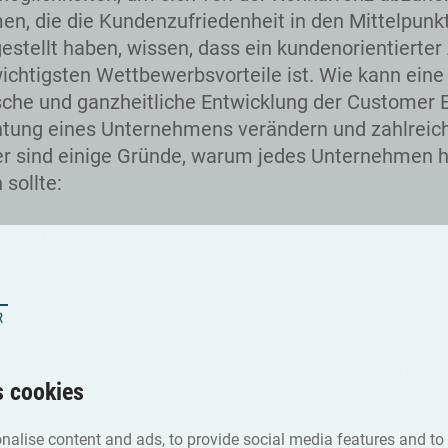
n, die die Kundenzufriedenheit in den Mittelpunkt
gestellt haben, wissen, dass ein kundenorientierter
wichtigsten Wettbewerbsvorteile ist. Wie kann eine
che und ganzheitliche Entwicklung der Customer 
htung eines Unternehmens verändern und zahlreich
er sind einige Gründe, warum jedes Unternehmen h
 sollte:
achstum:
Ein zufriedener Kunde ist ein kauffreudi
rfahrung positiv ist, kommt der Kunde zurück, emp
.
 Kunden:
Langfristige, treue Kunden sind wertvoll. 
wert kann deutlich höher sein als ein einmaliger K
s cookies
on:
Wenn ein Kunde das Gefühl hat, gehört und ges
nalise content and ads, to provide social media features and to