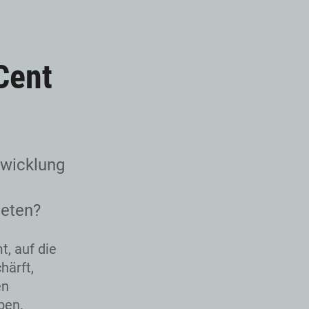
Cent
twicklung
ieten?
t, auf die
härft,
en
ben.