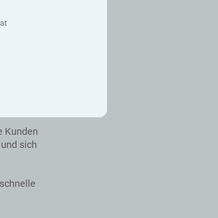
Ihrem
at
zesse
 in die
e oder
e Kunden
 und sich
schnelle