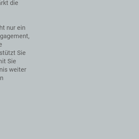
rkt die
ht nur ein
Engagement,
e
stützt Sie
it Sie
nis weiter
en