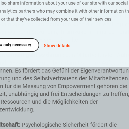
svermögen und Freundlichkeit zu behandeln. Dazu 
also share information about your use of our site with our social
ich aktiv unterschiedliche Sichtweisen anhört und
analytics partners who may combine it with other information th
enden oder herabsetzenden Handlungen absieht. D
or that they’ve collected from your use of their services
on respektvollem Verhalten kann die Bewertung v
onen während Sitzungen, Teamzusammenarbeit und
anagementprozessen beinhalten.
w only necessary
Show details
werment geht es darum:
den Mitarbeitenden Aut
und Ressourcen zu geben, damit sie ihre Aufgaben e
önnen. Es fördert das Gefühl der Eigenverantwortun
ung und des Selbstvertrauens der Mitarbeitenden
n für die Messung von Empowerment gehören die
eit, unabhängig und frei Entscheidungen zu treffen,
Ressourcen und die Möglichkeiten der
entwicklung.
itschaft:
Psychologische Sicherheit fördert die