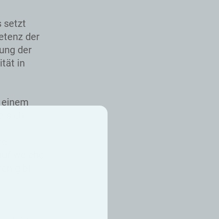
s setzt
etenz der
ung der
tät in
n einem
e sich
ie
auf welche
en gibt