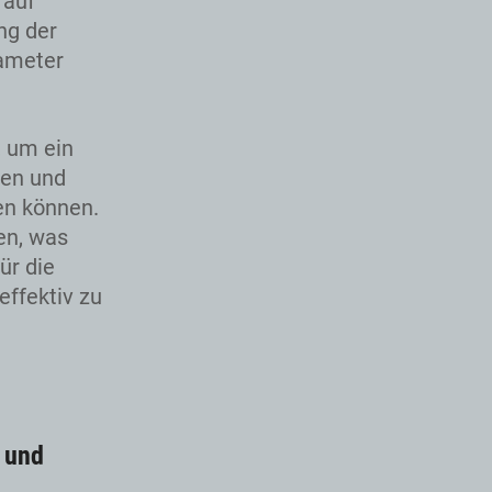
 auf
ng der
rameter
, um ein
len und
en können.
en, was
ür die
effektiv zu
n und