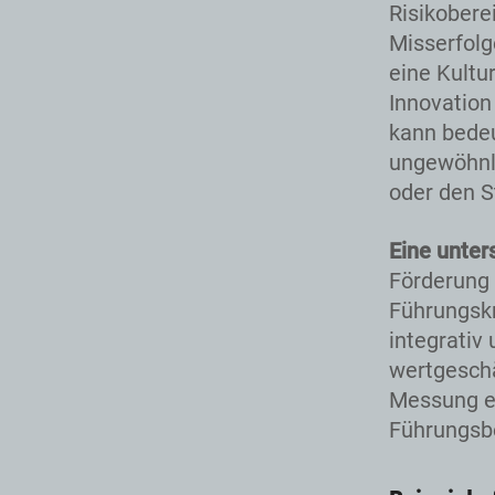
Risikobere
Misserfolg
eine Kultu
Innovation
kann bedeu
ungewöhnli
oder den S
Eine unter
Förderung 
Führungskr
integrativ
wertgeschä
Messung e
Führungsbe