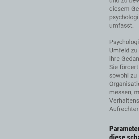
und zu bew
diesem Ge
psychologi
umfasst.
Psychologi
Umfeld zu 
ihre Gedan
Sie förder
sowohl zu 
Organisati
messen, m
Verhaltens
Aufrechter
Parameter
diese sch