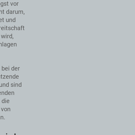
gst vor
ht darum,
et und
reitschaft
wird,
chlagen
 bei der
ützende
und sind
tenden
 die
 von
n.