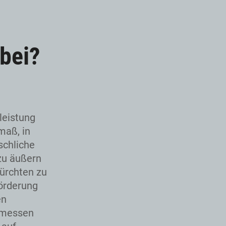
bei?
leistung
maß, in
schliche
zu äußern
ürchten zu
örderung
en
 messen