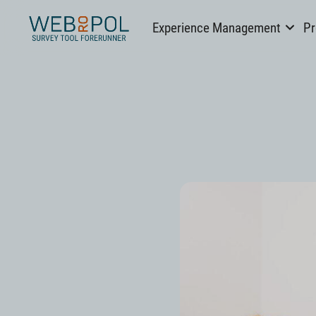
Webropol
Experience Management
Pr
Skip
to
content