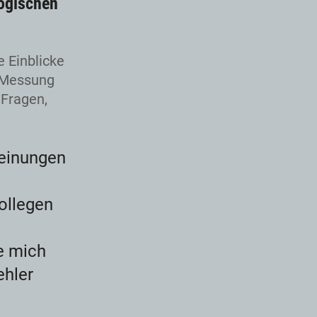
ogischen
 Einblicke
n Messung
 Fragen,
Meinungen
ollegen
e mich
ehler